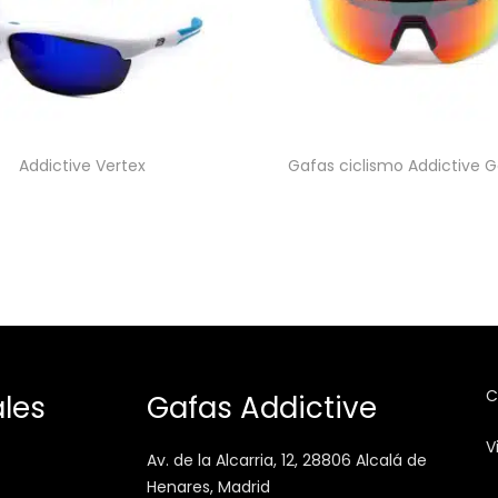
Addictive Vertex
Gafas ciclismo Addictive Ga
C
les
Gafas Addictive
V
Av. de la Alcarria, 12, 28806 Alcalá de
Henares, Madrid