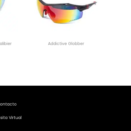
libier
Addictive Globber
ontacto
isita Virtual