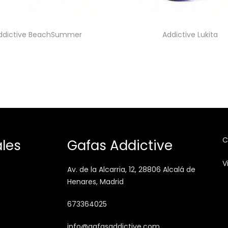
ddictive BeachSummer
Addictive Lukita
C
les
Gafas Addictive
V
Av. de la Alcarria, 12, 28806 Alcalá de
Henares, Madrid
673364025
info@gafasaddictive.com