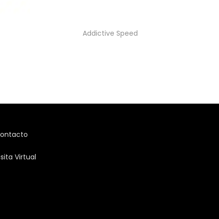
Addictive Speed
ontacto
isita Virtual