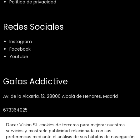
Política de privacidad
Redes Sociales
Instagram
Facebook
Youtube
Gafas Addictive
Av. de la Alcarria, 12, 28806 Alcalá de Henares, Madrid
673364025
info@gafasaddictive.com
Dacar Vision SL cookies de terceros para mejorar nuestros
servicios y mostrarle publicidad relacionada con sus
preferencias mediante el análisis de sus hábitos de navegación.