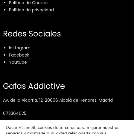
Política de Cookies
Política de privacidad
Redes Sociales
Instagram
Facebook
Youtube
Gafas Addictive
Av. de la Alcarria, 12, 28806 Alcalá de Henares, Madrid
673364025
info@gafasaddictive.com
Dacar Vision SL cookies de terceros para mejorar nuestros
servicios y mostrarle publicidad relacionada con sus