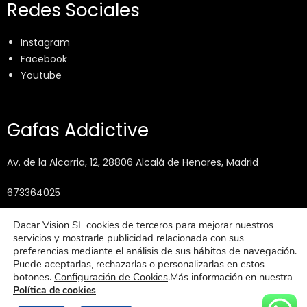
Redes Sociales
Instagram
Facebook
Youtube
Gafas Addictive
Av. de la Alcarria, 12, 28806 Alcalá de Henares, Madrid
673364025
info@gafasaddictive.com
Dacar Vision SL cookies de terceros para mejorar nuestros
servicios y mostrarle publicidad relacionada con sus
preferencias mediante el análisis de sus hábitos de navegación.
Puede aceptarlas, rechazarlas o personalizarlas en estos
botones.
Configuración de Cookies
.Más información en nuestra
Política de cookies