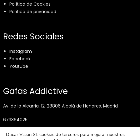
Política de Cookies
Política de privacidad
Redes Sociales
Instagram
Facebook
Youtube
Gafas Addictive
Av. de la Alcarria, 12, 28806 Alcalá de Henares, Madrid
673364025
info@gafasaddictive.com
Dacar Vision SL cookies de terceros para mejorar nuestros