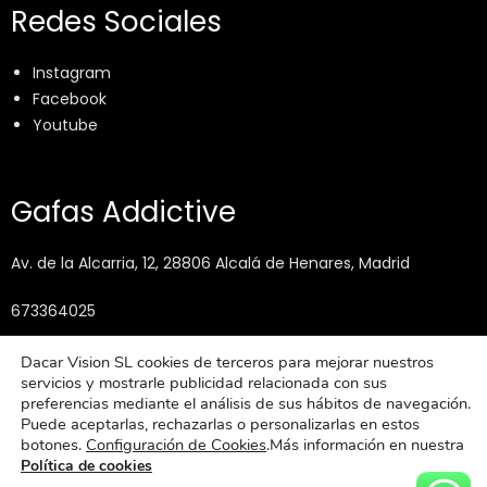
Redes Sociales
Instagram
Facebook
Youtube
Gafas Addictive
Av. de la Alcarria, 12, 28806 Alcalá de Henares, Madrid
673364025
info@gafasaddictive.com
Dacar Vision SL cookies de terceros para mejorar nuestros
servicios y mostrarle publicidad relacionada con sus
preferencias mediante el análisis de sus hábitos de navegación.
Puede aceptarlas, rechazarlas o personalizarlas en estos
botones.
Configuración de Cookies
.Más información en nuestra
Política de cookies